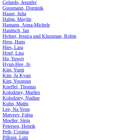
Gelardo, Jennifer
Gussmann, Dominik
Haase, Julia
Habig, Maylin
Hamann, Anna-Michele
Hanitsch, Jan
Hefner, Jessica und Klussman, Robin
Hess, Hans
Hies, Lara
Hopf, Lisa
Hu, Yuwei
Hyun-Hee, Jo
Kim, Yumi
Kim, Ju Kyun
Kim, Yoonsun
Kneffel, Thomas
Kolodziey, Marlies
Kolodziey, Nadine
Kuhn, Mattis
Lee, Na Yeon
Matveev, Fabia
Moeller, Sinja
Petersen, Henrik
Peth, Cosima
Pillong, Lutz