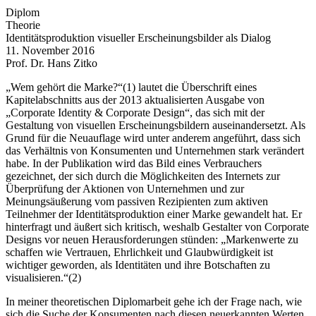
Diplom
Theorie
Identitäts­produk­tion visueller Erschei­nungs­bilder als Dialog
11. November 2016
Prof. Dr. Hans Zitko
„Wem gehört die Marke?“(1) lautet die Überschrift eines
Kapitelabschnitts aus der 2013 aktualisierten Ausgabe von
„Corporate Identity & Corporate Design“, das sich mit der
Gestaltung von visuellen Erscheinungsbildern auseinandersetzt. Als
Grund für die Neuauflage wird unter anderem angeführt, dass sich
das Verhältnis von Konsumenten und Unternehmen stark verändert
habe. In der Publikation wird das Bild eines Verbrauchers
gezeichnet, der sich durch die Möglichkeiten des Internets zur
Überprüfung der Aktionen von Unternehmen und zur
Meinungsäußerung vom passiven Rezipienten zum aktiven
Teilnehmer der Identitätsproduktion einer Marke gewandelt hat. Er
hinterfragt und äußert sich kritisch, weshalb Gestalter von Corporate
Designs vor neuen Herausforderungen stünden: „Markenwerte zu
schaffen wie Vertrauen, Ehrlichkeit und Glaubwürdigkeit ist
wichtiger geworden, als Identitäten und ihre Botschaften zu
visualisieren.“(2)
In meiner theoretischen Diplomarbeit gehe ich der Frage nach, wie
sich die Suche der Konsumenten nach diesen neuerkannten Werten