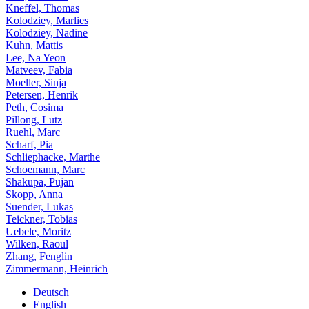
Kneffel, Thomas
Kolodziey, Marlies
Kolodziey, Nadine
Kuhn, Mattis
Lee, Na Yeon
Matveev, Fabia
Moeller, Sinja
Petersen, Henrik
Peth, Cosima
Pillong, Lutz
Ruehl, Marc
Scharf, Pia
Schliephacke, Marthe
Schoemann, Marc
Shakupa, Pujan
Skopp, Anna
Suender, Lukas
Teickner, Tobias
Uebele, Moritz
Wilken, Raoul
Zhang, Fenglin
Zimmermann, Heinrich
Deutsch
English