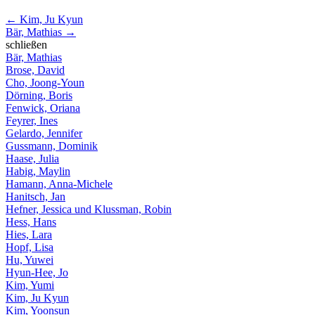
←
Kim, Ju Kyun
Bär, Mathias
→
schließen
Bär, Mathias
Brose, David
Cho, Joong-Youn
Dörning, Boris
Fenwick, Oriana
Feyrer, Ines
Gelardo, Jennifer
Gussmann, Dominik
Haase, Julia
Habig, Maylin
Hamann, Anna-Michele
Hanitsch, Jan
Hefner, Jessica und Klussman, Robin
Hess, Hans
Hies, Lara
Hopf, Lisa
Hu, Yuwei
Hyun-Hee, Jo
Kim, Yumi
Kim, Ju Kyun
Kim, Yoonsun